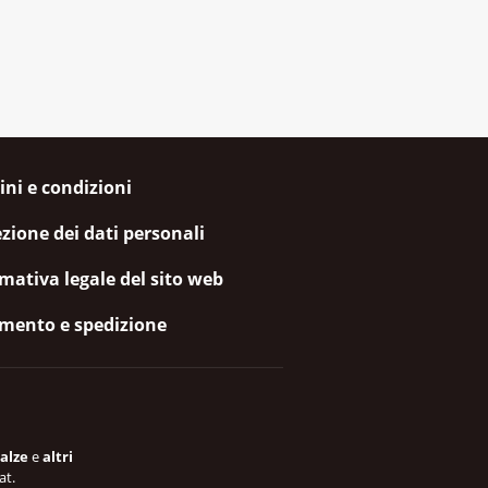
ni e condizioni
zione dei dati personali
mativa legale del sito web
mento e spedizione
alze
e
altri
at.