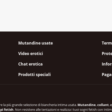
Mutandine usate
Termi
Video erotici
Prote
Chat erotica
Infor
Prodotti speciali
Paga
re la più grande selezione di biancheria intima usata.
Mutandine
,
collant
,
c
pi fetish
. Non resistere alle tentazioni e realizza i tuoi sogni fetish con Intim