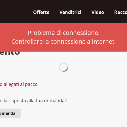
Offerte
Venditrici
Video
Racco
Problema di connessione.
iale
Centro di assistenza
Acquisto
Ordini
Pag
Controllare la connessione a Internet.
ento
o allegati al pacco
o la risposta alla tua domanda?
 domanda