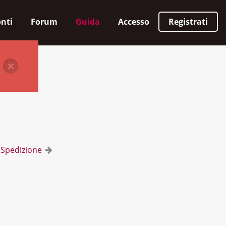
nti
Forum
Guida
Accesso
Registrati
amento
×
Spedizione