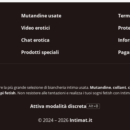
Mutandine usate
Termi
Video erotici
Prote
Chat erotica
Infor
Prodotti speciali
Paga
re la più grande selezione di biancheria intima usata.
Mutandine
,
collant
,
c
pi fetish
. Non resistere alle tentazioni e realizza i tuoi sogni fetish con Intim
Attiva modalità discreta
Alt+B
© 2024
– 2026
Intimat.it