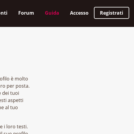
nti
Forum
Guida
Accesso
Registrati
rofilo è molto
oro per posta.
 dei tuoi
esti aspetti
ne al tuo
 i loro testi.
l suo profilo.