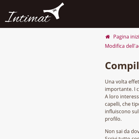
Pagina iniz
Modifica dell'
Compil
Una volta effet
importante. I c
A loro interess
capelli, che tip
influiscono sul
profilo.
Non sai da dove
Scrivi tutto co