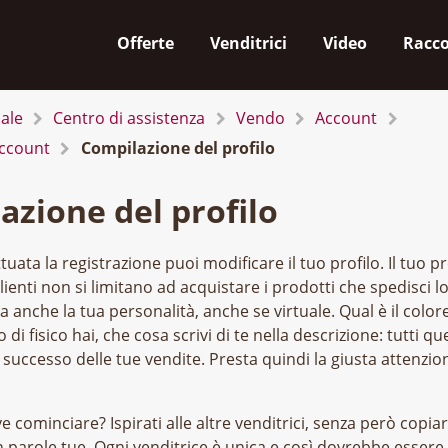
Offerte
Venditrici
Video
Racco
iale
Centro di assistenza
Vendo
Account
account
Compilazione del profilo
azione del profilo
tuata la registrazione puoi modificare il tuo profilo. Il tuo p
lienti non si limitano ad acquistare i prodotti che spedisci l
a anche la tua personalità, anche se virtuale. Qual è il colore
o di fisico hai, che cosa scrivi di te nella descrizione: tutti qu
 successo delle tue vendite. Presta quindi la giusta attenzio
 cominciare? Ispirati alle altre venditrici, senza però copiare
n parole tue. Ogni venditrice è unica e così dovrebbe essere i