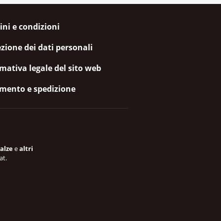
ni e condizioni
zione dei dati personali
mativa legale del sito web
mento e spedizione
alze
e
altri
at.