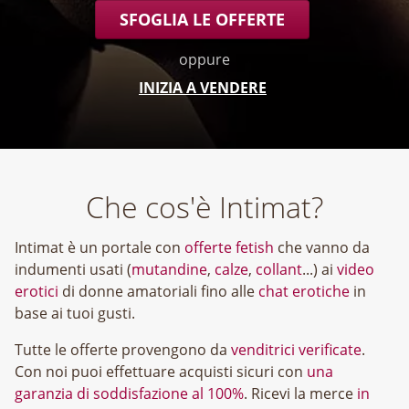
SFOGLIA LE OFFERTE
oppure
INIZIA A VENDERE
Che cos'è Intimat?
Intimat è un portale con
offerte fetish
che vanno da
indumenti usati (
mutandine
,
calze
,
collant
...) ai
video
erotici
di donne amatoriali fino alle
chat erotiche
in
base ai tuoi gusti.
Tutte le offerte provengono da
venditrici verificate
.
Con noi puoi effettuare acquisti sicuri con
una
garanzia di soddisfazione al 100%
. Ricevi la merce
in