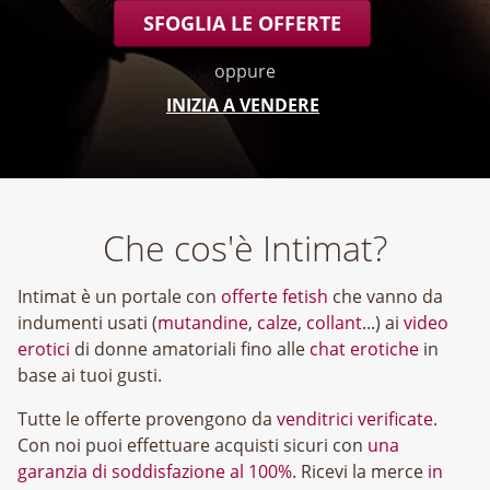
SFOGLIA LE OFFERTE
oppure
INIZIA A VENDERE
Che cos'è Intimat?
Intimat è un portale con
offerte fetish
che vanno da
indumenti usati (
mutandine
,
calze
,
collant
...) ai
video
erotici
di donne amatoriali fino alle
chat erotiche
in
base ai tuoi gusti.
Tutte le offerte provengono da
venditrici verificate
.
Con noi puoi effettuare acquisti sicuri con
una
garanzia di soddisfazione al 100%
. Ricevi la merce
in