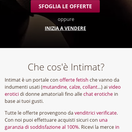
SFOGLIA LE OFFERTE
oppure
INIZIA A VENDERE
Che cos'è Intimat?
Intimat è un portale con
offerte fetish
che vanno da
indumenti usati (
mutandine
,
calze
,
collant
...) ai
video
erotici
di donne amatoriali fino alle
chat erotiche
in
base ai tuoi gusti.
Tutte le offerte provengono da
venditrici verificate
.
Con noi puoi effettuare acquisti sicuri con
una
garanzia di soddisfazione al 100%
. Ricevi la merce
in