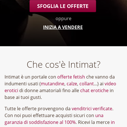
SFOGLIA LE OFFERTE
oppure
INIZIA A VENDERE
Che cos'è Intimat?
Intimat è un portale con
offerte fetish
che vanno da
indumenti usati (
mutandine
,
calze
,
collant
...) ai
video
erotici
di donne amatoriali fino alle
chat erotiche
in
base ai tuoi gusti.
Tutte le offerte provengono da
venditrici verificate
.
Con noi puoi effettuare acquisti sicuri con
una
garanzia di soddisfazione al 100%
. Ricevi la merce
in