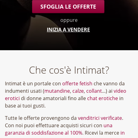
SFOGLIA LE OFFERTE
oppure
INIZIA A VENDERE
Che cos'è Intimat?
Intimat è un portale con
offerte fetish
che vanno da
indumenti usati (
mutandine
,
calze
,
collant
...) ai
video
erotici
di donne amatoriali fino alle
chat erotiche
in
base ai tuoi gusti.
Tutte le offerte provengono da
venditrici verificate
.
Con noi puoi effettuare acquisti sicuri con
una
garanzia di soddisfazione al 100%
. Ricevi la merce
in