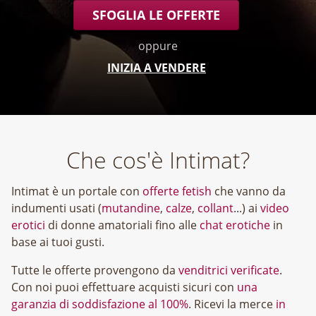
SFOGLIA LE OFFERTE
oppure
INIZIA A VENDERE
Che cos'è Intimat?
Intimat è un portale con
offerte fetish
che vanno da
indumenti usati (
mutandine
,
calze
,
collant
...) ai
video
erotici
di donne amatoriali fino alle
chat erotiche
in
base ai tuoi gusti.
Tutte le offerte provengono da
venditrici verificate
.
Con noi puoi effettuare acquisti sicuri con
una
garanzia di soddisfazione al 100%
. Ricevi la merce
in