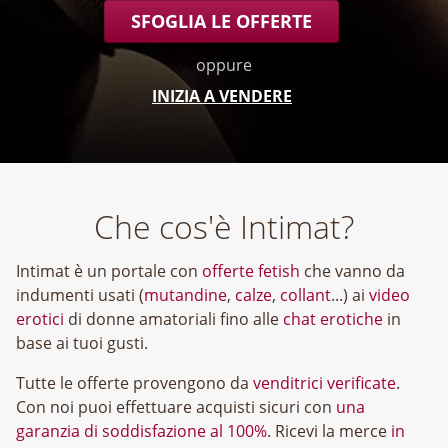
SFOGLIA LE OFFERTE
oppure
INIZIA A VENDERE
Che cos'è Intimat?
Intimat è un portale con
offerte fetish
che vanno da
indumenti usati (
mutandine
,
calze
,
collant
...) ai
video
erotici
di donne amatoriali fino alle
chat erotiche
in
base ai tuoi gusti.
Tutte le offerte provengono da
venditrici verificate
.
Con noi puoi effettuare acquisti sicuri con
una
garanzia di soddisfazione al 100%
. Ricevi la merce
in