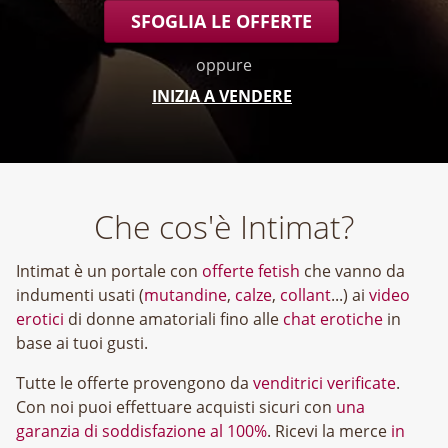
SFOGLIA LE OFFERTE
oppure
INIZIA A VENDERE
Che cos'è Intimat?
Intimat è un portale con
offerte fetish
che vanno da
indumenti usati (
mutandine
,
calze
,
collant
...) ai
video
erotici
di donne amatoriali fino alle
chat erotiche
in
base ai tuoi gusti.
Tutte le offerte provengono da
venditrici verificate
.
Con noi puoi effettuare acquisti sicuri con
una
garanzia di soddisfazione al 100%
. Ricevi la merce
in