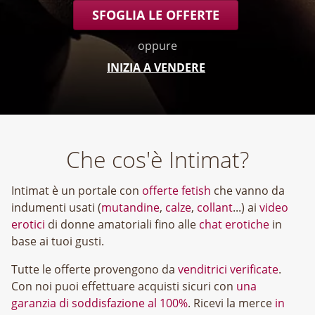
SFOGLIA LE OFFERTE
oppure
INIZIA A VENDERE
Che cos'è Intimat?
Intimat è un portale con
offerte fetish
che vanno da
indumenti usati (
mutandine
,
calze
,
collant
...) ai
video
erotici
di donne amatoriali fino alle
chat erotiche
in
base ai tuoi gusti.
Tutte le offerte provengono da
venditrici verificate
.
Con noi puoi effettuare acquisti sicuri con
una
garanzia di soddisfazione al 100%
. Ricevi la merce
in