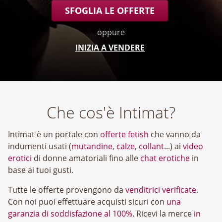
SFOGLIA LE OFFERTE
oppure
INIZIA A VENDERE
Che cos'è Intimat?
Intimat è un portale con
offerte fetish
che vanno da
indumenti usati (
mutandine
,
calze
,
collant
...) ai
video
erotici
di donne amatoriali fino alle
chat erotiche
in
base ai tuoi gusti.
Tutte le offerte provengono da
venditrici verificate
.
Con noi puoi effettuare acquisti sicuri con
una
garanzia di soddisfazione al 100%
. Ricevi la merce
in