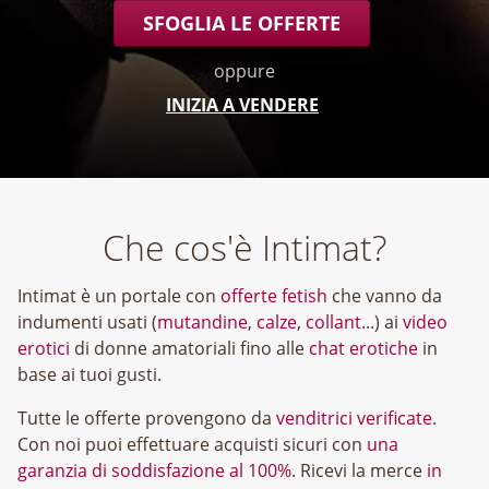
SFOGLIA LE OFFERTE
oppure
INIZIA A VENDERE
Che cos'è Intimat?
Intimat è un portale con
offerte fetish
che vanno da
indumenti usati (
mutandine
,
calze
,
collant
...) ai
video
erotici
di donne amatoriali fino alle
chat erotiche
in
base ai tuoi gusti.
Tutte le offerte provengono da
venditrici verificate
.
Con noi puoi effettuare acquisti sicuri con
una
garanzia di soddisfazione al 100%
. Ricevi la merce
in