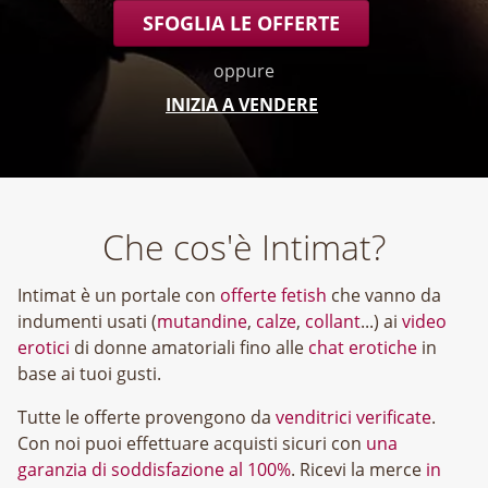
SFOGLIA LE OFFERTE
oppure
INIZIA A VENDERE
Che cos'è Intimat?
Intimat è un portale con
offerte fetish
che vanno da
indumenti usati (
mutandine
,
calze
,
collant
...) ai
video
erotici
di donne amatoriali fino alle
chat erotiche
in
base ai tuoi gusti.
Tutte le offerte provengono da
venditrici verificate
.
Con noi puoi effettuare acquisti sicuri con
una
garanzia di soddisfazione al 100%
. Ricevi la merce
in