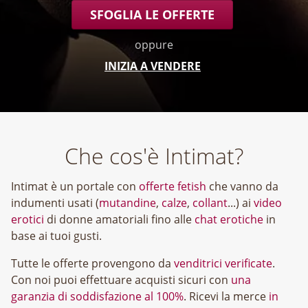
SFOGLIA LE OFFERTE
oppure
INIZIA A VENDERE
Che cos'è Intimat?
Intimat è un portale con
offerte fetish
che vanno da
indumenti usati (
mutandine
,
calze
,
collant
...) ai
video
erotici
di donne amatoriali fino alle
chat erotiche
in
base ai tuoi gusti.
Tutte le offerte provengono da
venditrici verificate
.
Con noi puoi effettuare acquisti sicuri con
una
garanzia di soddisfazione al 100%
. Ricevi la merce
in