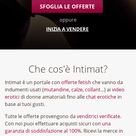
SFOGLIA LE OFFERTE
oppure
INIZIA A VENDERE
Che cos'è Intimat?
Intimat è un portale con
offerte fetish
che vanno da
indumenti usati (
mutandine
,
calze
,
collant
...) ai
video
erotici
di donne amatoriali fino alle
chat erotiche
in
base ai tuoi gusti.
Tutte le offerte provengono da
venditrici verificate
.
Con noi puoi effettuare acquisti sicuri con
una
garanzia di soddisfazione al 100%
. Ricevi la merce
in