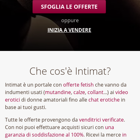
SFOGLIA LE OFFERTE
oppure
INIZIA A VENDERE
Che cos'è Intimat?
Intimat è un portale con
offerte fetish
che vanno da
indumenti usati (
mutandine
,
calze
,
collant
...) ai
video
erotici
di donne amatoriali fino alle
chat erotiche
in
base ai tuoi gusti.
Tutte le offerte provengono da
venditrici verificate
.
Con noi puoi effettuare acquisti sicuri con
una
garanzia di soddisfazione al 100%
. Ricevi la merce
in