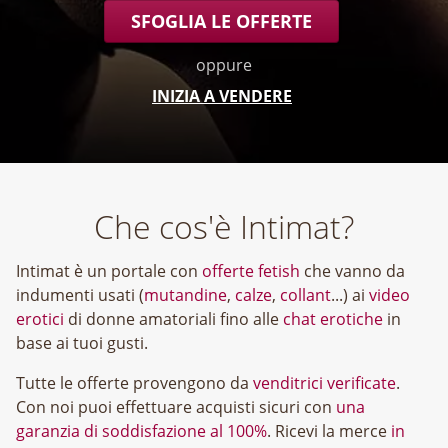
SFOGLIA LE OFFERTE
oppure
INIZIA A VENDERE
Che cos'è Intimat?
Intimat è un portale con
offerte fetish
che vanno da
indumenti usati (
mutandine
,
calze
,
collant
...) ai
video
erotici
di donne amatoriali fino alle
chat erotiche
in
base ai tuoi gusti.
Tutte le offerte provengono da
venditrici verificate
.
Con noi puoi effettuare acquisti sicuri con
una
garanzia di soddisfazione al 100%
. Ricevi la merce
in