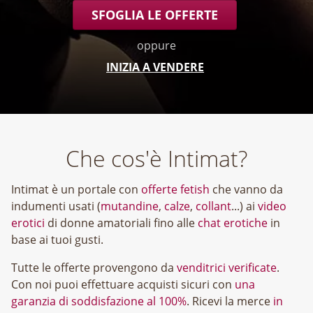
SFOGLIA LE OFFERTE
oppure
INIZIA A VENDERE
Che cos'è Intimat?
Intimat è un portale con
offerte fetish
che vanno da
indumenti usati (
mutandine
,
calze
,
collant
...) ai
video
erotici
di donne amatoriali fino alle
chat erotiche
in
base ai tuoi gusti.
Tutte le offerte provengono da
venditrici verificate
.
Con noi puoi effettuare acquisti sicuri con
una
garanzia di soddisfazione al 100%
. Ricevi la merce
in