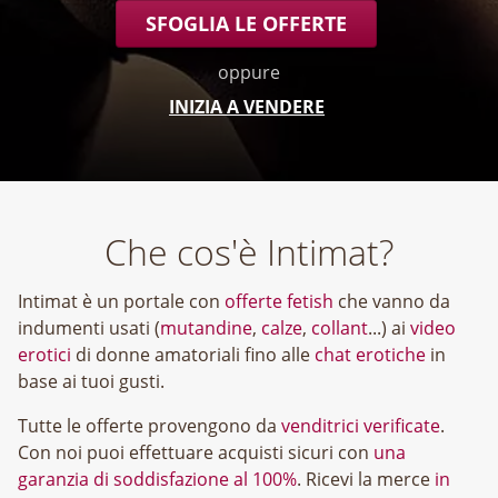
SFOGLIA LE OFFERTE
oppure
INIZIA A VENDERE
Che cos'è Intimat?
Intimat è un portale con
offerte fetish
che vanno da
indumenti usati (
mutandine
,
calze
,
collant
...) ai
video
erotici
di donne amatoriali fino alle
chat erotiche
in
base ai tuoi gusti.
Tutte le offerte provengono da
venditrici verificate
.
Con noi puoi effettuare acquisti sicuri con
una
garanzia di soddisfazione al 100%
. Ricevi la merce
in