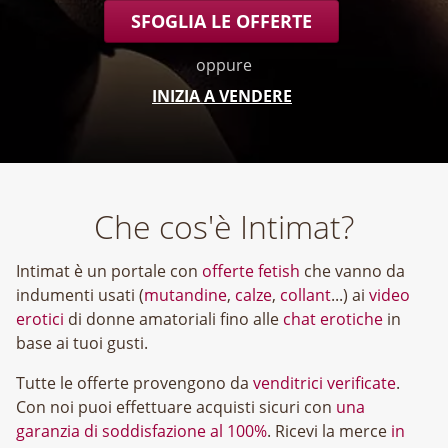
SFOGLIA LE OFFERTE
oppure
INIZIA A VENDERE
Che cos'è Intimat?
Intimat è un portale con
offerte fetish
che vanno da
indumenti usati (
mutandine
,
calze
,
collant
...) ai
video
erotici
di donne amatoriali fino alle
chat erotiche
in
base ai tuoi gusti.
Tutte le offerte provengono da
venditrici verificate
.
Con noi puoi effettuare acquisti sicuri con
una
garanzia di soddisfazione al 100%
. Ricevi la merce
in