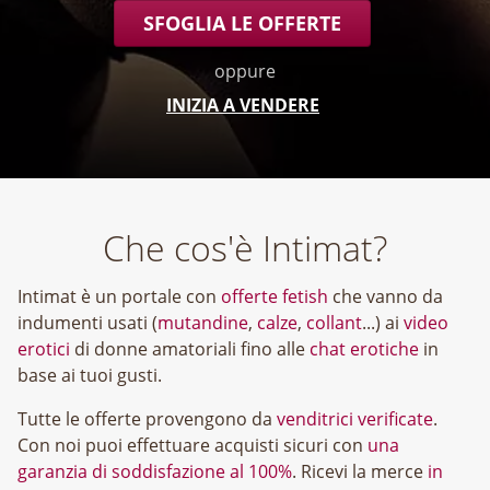
SFOGLIA LE OFFERTE
oppure
INIZIA A VENDERE
Che cos'è Intimat?
Intimat è un portale con
offerte fetish
che vanno da
indumenti usati (
mutandine
,
calze
,
collant
...) ai
video
erotici
di donne amatoriali fino alle
chat erotiche
in
base ai tuoi gusti.
Tutte le offerte provengono da
venditrici verificate
.
Con noi puoi effettuare acquisti sicuri con
una
garanzia di soddisfazione al 100%
. Ricevi la merce
in