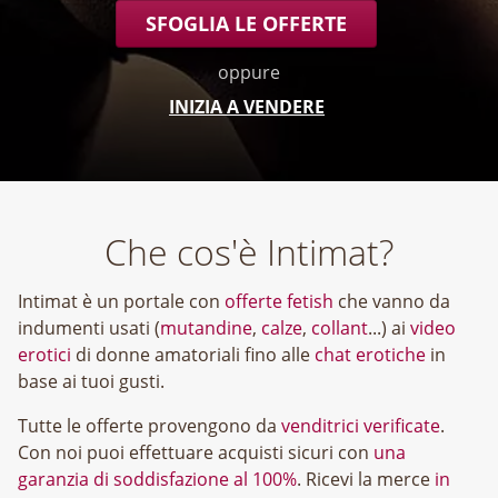
SFOGLIA LE OFFERTE
oppure
INIZIA A VENDERE
Che cos'è Intimat?
Intimat è un portale con
offerte fetish
che vanno da
indumenti usati (
mutandine
,
calze
,
collant
...) ai
video
erotici
di donne amatoriali fino alle
chat erotiche
in
base ai tuoi gusti.
Tutte le offerte provengono da
venditrici verificate
.
Con noi puoi effettuare acquisti sicuri con
una
garanzia di soddisfazione al 100%
. Ricevi la merce
in