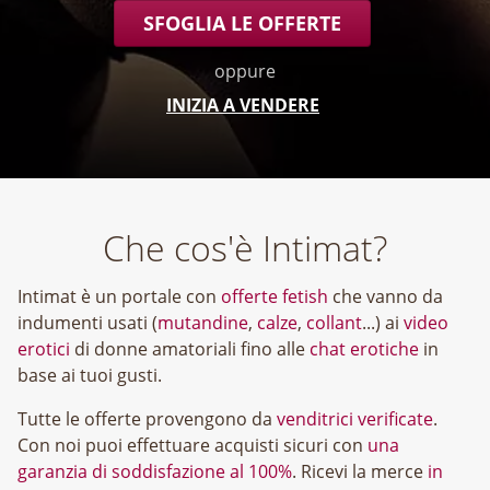
SFOGLIA LE OFFERTE
oppure
INIZIA A VENDERE
Che cos'è Intimat?
Intimat è un portale con
offerte fetish
che vanno da
indumenti usati (
mutandine
,
calze
,
collant
...) ai
video
erotici
di donne amatoriali fino alle
chat erotiche
in
base ai tuoi gusti.
Tutte le offerte provengono da
venditrici verificate
.
Con noi puoi effettuare acquisti sicuri con
una
garanzia di soddisfazione al 100%
. Ricevi la merce
in