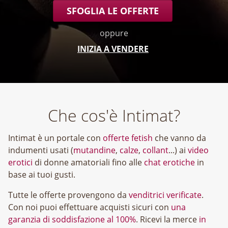
SFOGLIA LE OFFERTE
oppure
INIZIA A VENDERE
Che cos'è Intimat?
Intimat è un portale con
offerte fetish
che vanno da
indumenti usati (
mutandine
,
calze
,
collant
...) ai
video
erotici
di donne amatoriali fino alle
chat erotiche
in
base ai tuoi gusti.
Tutte le offerte provengono da
venditrici verificate
.
Con noi puoi effettuare acquisti sicuri con
una
garanzia di soddisfazione al 100%
. Ricevi la merce
in