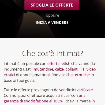
SFOGLIA LE OFFERTE
oppure
INIZIA A VENDERE
Che cos'è Intimat?
Intimat è un portale con
offerte fetish
che vanno da
indumenti usati (
mutandine
,
calze
,
collant
...) ai
video
erotici
di donne amatoriali fino alle
chat erotiche
in
base ai tuoi gusti.
Tutte le offerte provengono da
venditrici verificate
.
Con noi puoi effettuare acquisti sicuri con
una
garanzia di soddisfazione al 100%
. Ricevi la merce
in