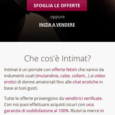
SFOGLIA LE OFFERTE
oppure
INIZIA A VENDERE
Che cos'è Intimat?
Intimat è un portale con
offerte fetish
che vanno da
indumenti usati (
mutandine
,
calze
,
collant
...) ai
video
erotici
di donne amatoriali fino alle
chat erotiche
in
base ai tuoi gusti.
Tutte le offerte provengono da
venditrici verificate
.
Con noi puoi effettuare acquisti sicuri con
una
garanzia di soddisfazione al 100%
. Ricevi la merce
in