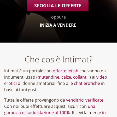
SFOGLIA LE OFFERTE
oppure
INIZIA A VENDERE
Che cos'è Intimat?
Intimat è un portale con
offerte fetish
che vanno da
indumenti usati (
mutandine
,
calze
,
collant
...) ai
video
erotici
di donne amatoriali fino alle
chat erotiche
in
base ai tuoi gusti.
Tutte le offerte provengono da
venditrici verificate
.
Con noi puoi effettuare acquisti sicuri con
una
garanzia di soddisfazione al 100%
. Ricevi la merce
in