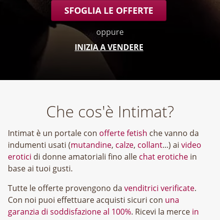
SFOGLIA LE OFFERTE
oppure
INIZIA A VENDERE
Che cos'è Intimat?
Intimat è un portale con
offerte fetish
che vanno da
indumenti usati (
mutandine
,
calze
,
collant
...) ai
video
erotici
di donne amatoriali fino alle
chat erotiche
in
base ai tuoi gusti.
Tutte le offerte provengono da
venditrici verificate
.
Con noi puoi effettuare acquisti sicuri con
una
garanzia di soddisfazione al 100%
. Ricevi la merce
in