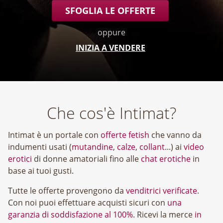
SFOGLIA LE OFFERTE
oppure
INIZIA A VENDERE
Che cos'è Intimat?
Intimat è un portale con
offerte fetish
che vanno da
indumenti usati (
mutandine
,
calze
,
collant
...) ai
video
erotici
di donne amatoriali fino alle
chat erotiche
in
base ai tuoi gusti.
Tutte le offerte provengono da
venditrici verificate
.
Con noi puoi effettuare acquisti sicuri con
una
garanzia di soddisfazione al 100%
. Ricevi la merce
in