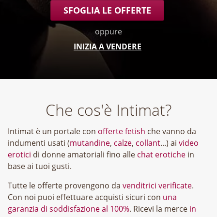
SFOGLIA LE OFFERTE
oppure
INIZIA A VENDERE
Che cos'è Intimat?
Intimat è un portale con
offerte fetish
che vanno da
indumenti usati (
mutandine
,
calze
,
collant
...) ai
video
erotici
di donne amatoriali fino alle
chat erotiche
in
base ai tuoi gusti.
Tutte le offerte provengono da
venditrici verificate
.
Con noi puoi effettuare acquisti sicuri con
una
garanzia di soddisfazione al 100%
. Ricevi la merce
in