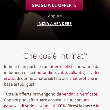
SFOGLIA LE OFFERTE
oppure
INIZIA A VENDERE
Che cos'è Intimat?
Intimat è un portale con
offerte fetish
che vanno da
indumenti usati (
mutandine
,
calze
,
collant
...) ai
video
erotici
di donne amatoriali fino alle
chat erotiche
in
base ai tuoi gusti.
Tutte le offerte provengono da
venditrici verificate
.
Con noi puoi effettuare acquisti sicuri con
una
garanzia di soddisfazione al 100%
. Ricevi la merce
in