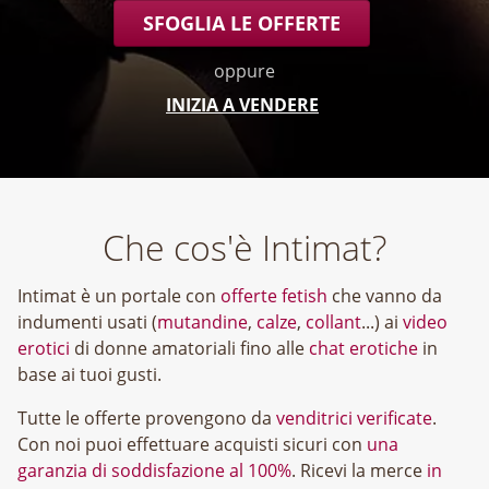
SFOGLIA LE OFFERTE
oppure
INIZIA A VENDERE
Che cos'è Intimat?
Intimat è un portale con
offerte fetish
che vanno da
indumenti usati (
mutandine
,
calze
,
collant
...) ai
video
erotici
di donne amatoriali fino alle
chat erotiche
in
base ai tuoi gusti.
Tutte le offerte provengono da
venditrici verificate
.
Con noi puoi effettuare acquisti sicuri con
una
garanzia di soddisfazione al 100%
. Ricevi la merce
in