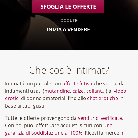
SFOGLIA LE OFFERTE
oppure
INIZIA A VENDERE
Che cos'è Intimat?
Intimat è un portale con
offerte fetish
che vanno da
indumenti usati (
mutandine
,
calze
,
collant
...) ai
video
erotici
di donne amatoriali fino alle
chat erotiche
in
base ai tuoi gusti.
Tutte le offerte provengono da
venditrici verificate
.
Con noi puoi effettuare acquisti sicuri con
una
garanzia di soddisfazione al 100%
. Ricevi la merce
in