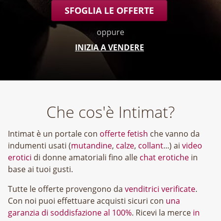
SFOGLIA LE OFFERTE
oppure
INIZIA A VENDERE
Che cos'è Intimat?
Intimat è un portale con
offerte fetish
che vanno da
indumenti usati (
mutandine
,
calze
,
collant
...) ai
video
erotici
di donne amatoriali fino alle
chat erotiche
in
base ai tuoi gusti.
Tutte le offerte provengono da
venditrici verificate
.
Con noi puoi effettuare acquisti sicuri con
una
garanzia di soddisfazione al 100%
. Ricevi la merce
in