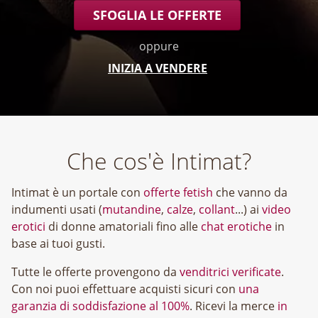
SFOGLIA LE OFFERTE
oppure
INIZIA A VENDERE
Che cos'è Intimat?
Intimat è un portale con
offerte fetish
che vanno da
indumenti usati (
mutandine
,
calze
,
collant
...) ai
video
erotici
di donne amatoriali fino alle
chat erotiche
in
base ai tuoi gusti.
Tutte le offerte provengono da
venditrici verificate
.
Con noi puoi effettuare acquisti sicuri con
una
garanzia di soddisfazione al 100%
. Ricevi la merce
in