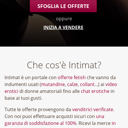
SFOGLIA LE OFFERTE
oppure
INIZIA A VENDERE
Che cos'è Intimat?
Intimat è un portale con
offerte fetish
che vanno da
indumenti usati (
mutandine
,
calze
,
collant
...) ai
video
erotici
di donne amatoriali fino alle
chat erotiche
in
base ai tuoi gusti.
Tutte le offerte provengono da
venditrici verificate
.
Con noi puoi effettuare acquisti sicuri con
una
garanzia di soddisfazione al 100%
. Ricevi la merce
in