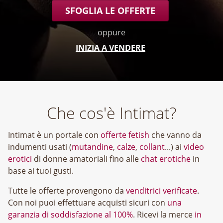
SFOGLIA LE OFFERTE
oppure
INIZIA A VENDERE
Che cos'è Intimat?
Intimat è un portale con
offerte fetish
che vanno da
indumenti usati (
mutandine
,
calze
,
collant
...) ai
video
erotici
di donne amatoriali fino alle
chat erotiche
in
base ai tuoi gusti.
Tutte le offerte provengono da
venditrici verificate
.
Con noi puoi effettuare acquisti sicuri con
una
garanzia di soddisfazione al 100%
. Ricevi la merce
in