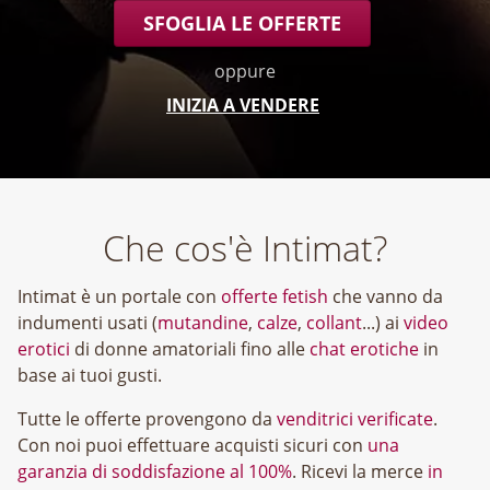
SFOGLIA LE OFFERTE
oppure
INIZIA A VENDERE
Che cos'è Intimat?
Intimat è un portale con
offerte fetish
che vanno da
indumenti usati (
mutandine
,
calze
,
collant
...) ai
video
erotici
di donne amatoriali fino alle
chat erotiche
in
base ai tuoi gusti.
Tutte le offerte provengono da
venditrici verificate
.
Con noi puoi effettuare acquisti sicuri con
una
garanzia di soddisfazione al 100%
. Ricevi la merce
in