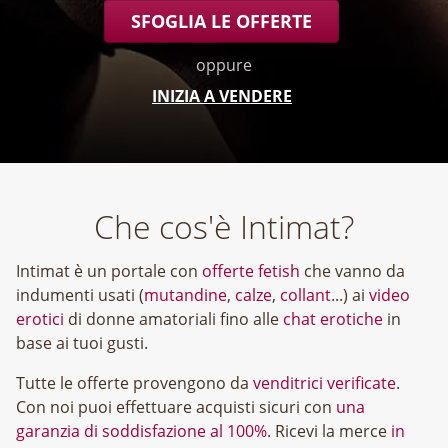
SFOGLIA LE OFFERTE
oppure
INIZIA A VENDERE
Che cos'è Intimat?
Intimat è un portale con
offerte fetish
che vanno da
indumenti usati (
mutandine
,
calze
,
collant
...) ai
video
erotici
di donne amatoriali fino alle
chat erotiche
in
base ai tuoi gusti.
Tutte le offerte provengono da
venditrici verificate
.
Con noi puoi effettuare acquisti sicuri con
una
garanzia di soddisfazione al 100%
. Ricevi la merce
in