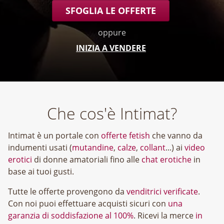
SFOGLIA LE OFFERTE
oppure
INIZIA A VENDERE
Che cos'è Intimat?
Intimat è un portale con
offerte fetish
che vanno da
indumenti usati (
mutandine
,
calze
,
collant
...) ai
video
erotici
di donne amatoriali fino alle
chat erotiche
in
base ai tuoi gusti.
Tutte le offerte provengono da
venditrici verificate
.
Con noi puoi effettuare acquisti sicuri con
una
garanzia di soddisfazione al 100%
. Ricevi la merce
in