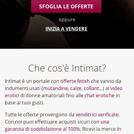
SFOGLIA LE OFFERTE
oppure
INIZIA A VENDERE
Che cos'è Intimat?
Intimat è un portale con
offerte fetish
che vanno da
indumenti usati (
mutandine
,
calze
,
collant
...) ai
video
erotici
di donne amatoriali fino alle
chat erotiche
in
base ai tuoi gusti.
Tutte le offerte provengono da
venditrici verificate
.
Con noi puoi effettuare acquisti sicuri con
una
garanzia di soddisfazione al 100%
. Ricevi la merce
in