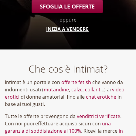
SFOGLIA LE OFFERTE
oppure
INIZIA A VENDERE
Che cos'è Intimat?
Intimat è un portale con
offerte fetish
che vanno da
indumenti usati (
mutandine
,
calze
,
collant
...) ai
video
erotici
di donne amatoriali fino alle
chat erotiche
in
base ai tuoi gusti.
Tutte le offerte provengono da
venditrici verificate
.
Con noi puoi effettuare acquisti sicuri con
una
garanzia di soddisfazione al 100%
. Ricevi la merce
in