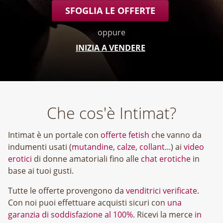
SFOGLIA LE OFFERTE
oppure
INIZIA A VENDERE
Che cos'è Intimat?
Intimat è un portale con
offerte fetish
che vanno da
indumenti usati (
mutandine
,
calze
,
collant
...) ai
video
erotici
di donne amatoriali fino alle
chat erotiche
in
base ai tuoi gusti.
Tutte le offerte provengono da
venditrici verificate
.
Con noi puoi effettuare acquisti sicuri con
una
garanzia di soddisfazione al 100%
. Ricevi la merce
in