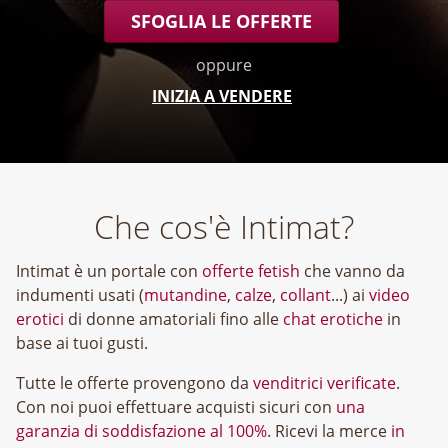
SFOGLIA LE OFFERTE
oppure
INIZIA A VENDERE
Che cos'è Intimat?
Intimat è un portale con
offerte fetish
che vanno da
indumenti usati (
mutandine
,
calze
,
collant
...) ai
video
erotici
di donne amatoriali fino alle
chat erotiche
in
base ai tuoi gusti.
Tutte le offerte provengono da
venditrici verificate
.
Con noi puoi effettuare acquisti sicuri con
una
garanzia di soddisfazione al 100%
. Ricevi la merce
in