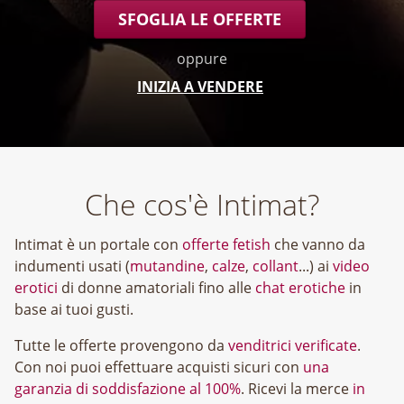
SFOGLIA LE OFFERTE
oppure
INIZIA A VENDERE
Che cos'è Intimat?
Intimat è un portale con
offerte fetish
che vanno da
indumenti usati (
mutandine
,
calze
,
collant
...) ai
video
erotici
di donne amatoriali fino alle
chat erotiche
in
base ai tuoi gusti.
Tutte le offerte provengono da
venditrici verificate
.
Con noi puoi effettuare acquisti sicuri con
una
garanzia di soddisfazione al 100%
. Ricevi la merce
in