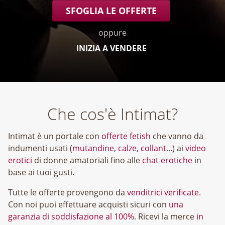
SFOGLIA LE OFFERTE
oppure
INIZIA A VENDERE
Che cos'è Intimat?
Intimat è un portale con
offerte fetish
che vanno da
indumenti usati (
mutandine
,
calze
,
collant
...) ai
video
erotici
di donne amatoriali fino alle
chat erotiche
in
base ai tuoi gusti.
Tutte le offerte provengono da
venditrici verificate
.
Con noi puoi effettuare acquisti sicuri con
una
garanzia di soddisfazione al 100%
. Ricevi la merce
in