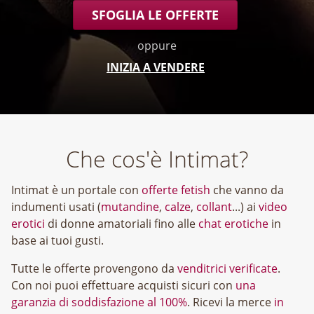
SFOGLIA LE OFFERTE
oppure
INIZIA A VENDERE
Che cos'è Intimat?
Intimat è un portale con
offerte fetish
che vanno da
indumenti usati (
mutandine
,
calze
,
collant
...) ai
video
erotici
di donne amatoriali fino alle
chat erotiche
in
base ai tuoi gusti.
Tutte le offerte provengono da
venditrici verificate
.
Con noi puoi effettuare acquisti sicuri con
una
garanzia di soddisfazione al 100%
. Ricevi la merce
in