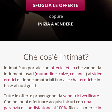
SFOGLIA LE OFFERTE
oppure
INIZIA A VENDERE
Che cos'è Intimat?
Intimat è un portale con
offerte fetish
che vanno da
indumenti usati (
mutandine
,
calze
,
collant
...) ai
video
erotici
di donne amatoriali fino alle
chat erotiche
in
base ai tuoi gusti.
Tutte le offerte provengono da
venditrici verificate
.
Con noi puoi effettuare acquisti sicuri con
una
garanzia di soddisfazione al 100%
. Ricevi la merce
in