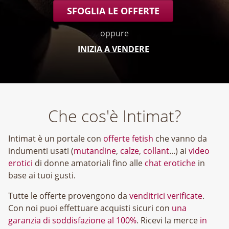
SFOGLIA LE OFFERTE
oppure
INIZIA A VENDERE
Che cos'è Intimat?
Intimat è un portale con
offerte fetish
che vanno da
indumenti usati (
mutandine
,
calze
,
collant
...) ai
video
erotici
di donne amatoriali fino alle
chat erotiche
in
base ai tuoi gusti.
Tutte le offerte provengono da
venditrici verificate
.
Con noi puoi effettuare acquisti sicuri con
una
garanzia di soddisfazione al 100%
. Ricevi la merce
in